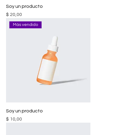
Soy un producto
Precio
$ 20,00
Más vendido
Soy un producto
Precio
$ 10,00