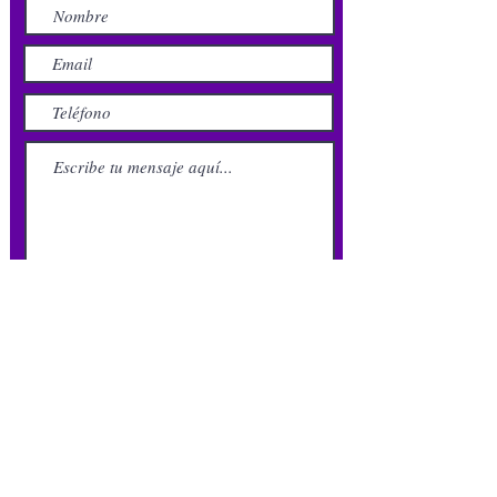
Enviar
Mail:
ventas@viajaconbea.com
Horarios: lunes a viernes de 10hs. a 18hs
Av. Roosevelt 934 - Pando
Cel.
099 81 81 81