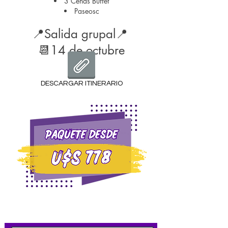
3 Cenas Buffet
Paseosc
📍Salid
a grupal📍
📆14 de octubre
DESCARGAR ITINERARIO